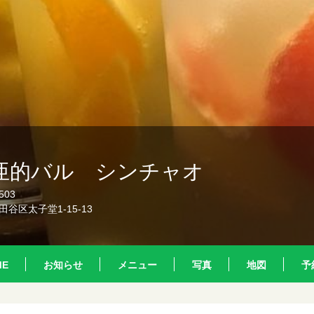
亜的バル シンチャオ
503
谷区太子堂1-15-13
ME
お知らせ
メニュー
写真
地図
予