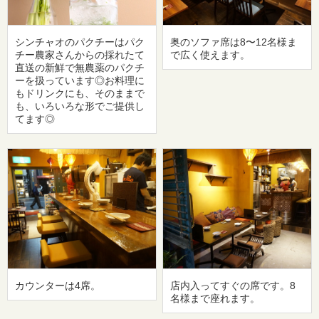
シンチャオのパクチーはパク
奥のソファ席は8〜12名様ま
チー農家さんからの採れたて
で広く使えます。
直送の新鮮で無農薬のパクチ
ーを扱っています◎お料理に
もドリンクにも、そのままで
も、いろいろな形でご提供し
てます◎
カウンターは4席。
店内入ってすぐの席です。8
名様まで座れます。