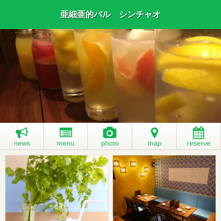
亜細亜的バル シンチャオ
news
menu
photo
map
reserve