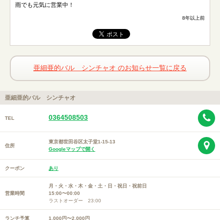
雨でも元気に営業中！
8年以上前
亜細亜的バル シンチャオ のお知らせ一覧に戻る
亜細亜的バル シンチャオ
0364508503
TEL
東京都世田谷区太子堂1-15-13
住所
Googleマップで開く
クーポン
あり
月・火・水・木・金・土・日・祝日・祝前日
営業時間
15:00〜00:00
ラストオーダー 23:00
ランチ予算
1,000円〜2,000円