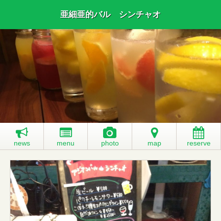
亜細亜的バル シンチャオ
news
menu
photo
map
reserve