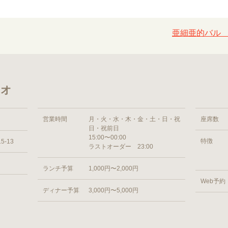
亜細亜的バル 
ャオ
営業時間
月・火・水・木・金・土・日・祝
座席数
日・祝前日
15:00〜00:00
特徴
-13
ラストオーダー 23:00
ランチ予算
1,000円〜2,000円
Web予約
ディナー予算
3,000円〜5,000円