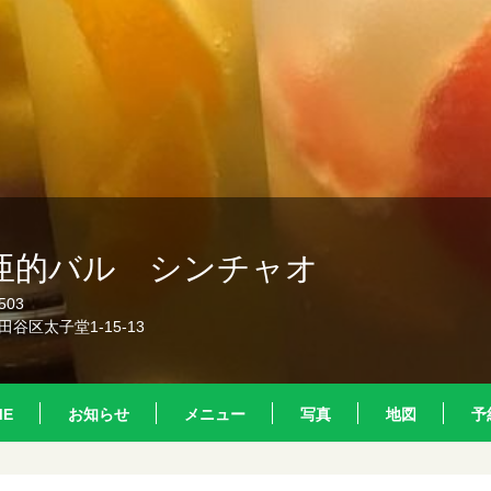
亜的バル シンチャオ
503
谷区太子堂1-15-13
ME
お知らせ
メニュー
写真
地図
予