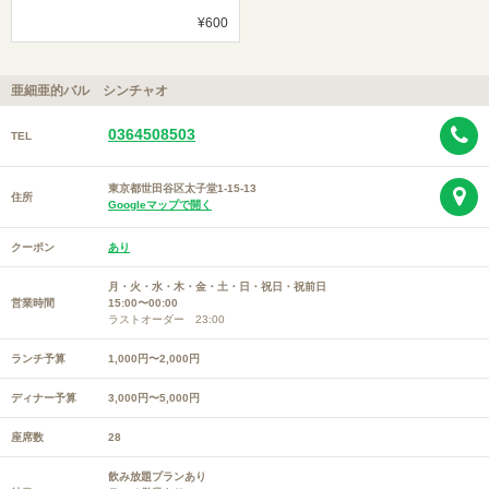
¥600
亜細亜的バル シンチャオ
0364508503
TEL
東京都世田谷区太子堂1-15-13
住所
Googleマップで開く
クーポン
あり
月・火・水・木・金・土・日・祝日・祝前日
営業時間
15:00〜00:00
ラストオーダー 23:00
ランチ予算
1,000円〜2,000円
ディナー予算
3,000円〜5,000円
座席数
28
飲み放題プランあり