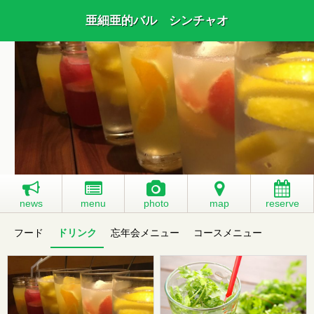
亜細亜的バル シンチャオ
news
menu
photo
map
reserve
フード
ドリンク
忘年会メニュー
コースメニュー